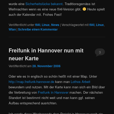
wurde eine
Sicherheitslücke bekannt
. Traditionsgemäss ist
Weihnachten wenn es eine neue fli4l-Version gibt.
Heute spielt
auch der Kalendar mit. Frohes Fest!
Veröffentlicht unter
fli4l
,
Linux
,
News
|
Verschlagwortet mit
fli4l
,
Linux
,
Wlan
|
Schreibe einen Kommentar
Freifunk in Hannover nun mit
3
neuer Karte
Veröffentlicht am
28. November 2006
Oder wie es in englisch so schön heißt mit einer Map. Unter
http://map.freifunk-hannover.de
kann man
Lothos Arbeit
bewundern und nutzen. Mit der Karte kann man sich ein Bild über
die Verbreitung von
Freifunk in Hannover
machen. Der nächsten
Standort ist bestimmt nicht weit und man kann ggf. seinen
Aufbau entsprechend ausrichten.
Ich werde diese Wochenende dem Projekt in Hannover noch ein