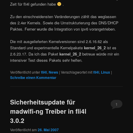
Zeit für fli4l gefunden habe
.
Zu den einschneidensten Veränderungen zählt das weglassen
des 2.4er Kernels. Sowie die Umstrukturierung des DNS/DHCP
Paktes. Ferner wurde die Integration von ipv6 vorangetrieben.
Die mit ausgelieferten Kernelversionen sind 2.6.16.62 als
Standard und experimentelle Kernelpakete
kernel_26_2
ist es
2.6.23.17. Da ich das Paket
kernel_26_2
betreue würde mir ein
intensiver Test dieses Pakets sehr helfen.
Veröffentlicht unter
fli4l
,
News
|
Verschlagwortet mit
fli4l
,
Linux
|
Schreibe einen Kommentar
Sicherheitsupdate für
1
madwifi-ng Treiber in fli4l
3.0.2
Veröffentlicht am
26. Mai 2007