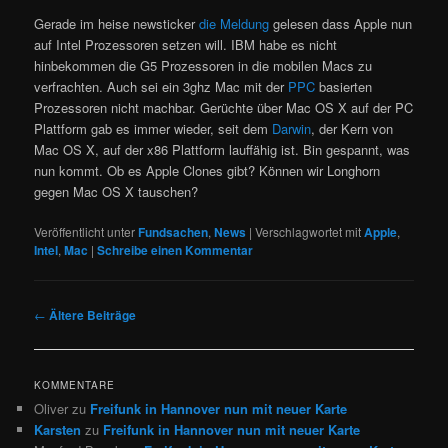
Gerade im heise newsticker
die Meldung
gelesen dass Apple nun
auf Intel Prozessoren setzen will. IBM habe es nicht
hinbekommen die G5 Prozessoren in die mobilen Macs zu
verfrachten. Auch sei ein 3ghz Mac mit der
PPC
basierten
Prozessoren nicht machbar. Gerüchte über Mac OS X auf der PC
Plattform gab es immer wieder, seit dem
Darwin
, der Kern von
Mac OS X, auf der x86 Plattform lauffähig ist. Bin gespannt, was
nun kommt. Ob es Apple Clones gibt? Können wir Longhorn
gegen Mac OS X tauschen?
Veröffentlicht unter
Fundsachen
,
News
|
Verschlagwortet mit
Apple
,
Intel
,
Mac
|
Schreibe einen Kommentar
Beitragsnavigation
←
Ältere Beiträge
KOMMENTARE
Oliver
zu
Freifunk in Hannover nun mit neuer Karte
Karsten
zu
Freifunk in Hannover nun mit neuer Karte