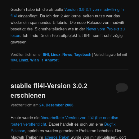
Gestern habe ich die aktuelle
Version 0.9.3.1 von madwifi-ng in
fli4l
eingepflegt. Da ich den 2.4er kernel selten nutze war das
wieder ein spannendes Erlebnis. Die neue Release von madwifi
beseitigt drei Sicherheitslücken wie in der
News vom Projekt zu
lesen
. Ich finde für ein Freizeitprojekt ist fli4l somit sehr zügig
gewesen.
Veröffentlicht unter
fli4l
,
Linux
,
News
,
Tagebuch
|
Verschlagwortet mit
fli4l
,
Linux
,
Wlan
|
1
Antwort
stabile fli4l-Version 3.0.2
erschienen
Veröffentlicht am
24. Dezember 2006
Heute wurde die
überarbeitete Version von fli4l (the one disc
router) veröffentlicht
. Dabei handelt es sich um eine
Bugfix
Release
, sprich es wurden gemeldete Probleme behoben. Der
Madwifi Treiber im
atheros Paket
wurde von mir aktualisiert, dort