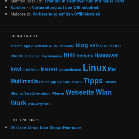
Manfred Baack
zu
Freifunk in Hannover nun mit neuer Karte
Karsten
zu
Vorbereitung auf den Offlinebetrieb
Melodee
zu
Vorbereitung auf den Offlinebetrieb
SCHLAGWORTE
blog
BSD
ansible
Apple
Asterisk
Auto
Barebone
CCL
CentOS
fli4l
Hannover
freifunk
D945GCLF
Debian
Fachhändler
Linux
Intel
Internet
Mac
Intel Atom
Langenhagen
Tipps
Multimedia
Offline
pip
python
Seiko 5
Trixbox
Wlan
Webseite
Ubuntu
Verschwendung
VServer
Work
yum
Ärgerlich
EXTERNE LINKS
Wiki der Linux User Group Hannover