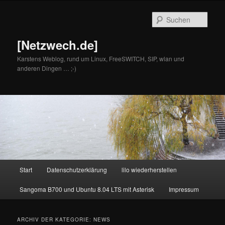
Zum
Zum
primären
sekundären
Such
Inhalt
Inhalt
springen
springen
[Netzwech.de]
Karstens Weblog, rund um Linux, FreeSWITCH, SIP, wlan und
anderen Dingen … ;-)
Hauptmenü
Start
Datenschutzerklärung
lilo wiederherstellen
Sangoma B700 und Ubuntu 8.04 LTS mit Asterisk
Impressum
ARCHIV DER KATEGORIE:
NEWS