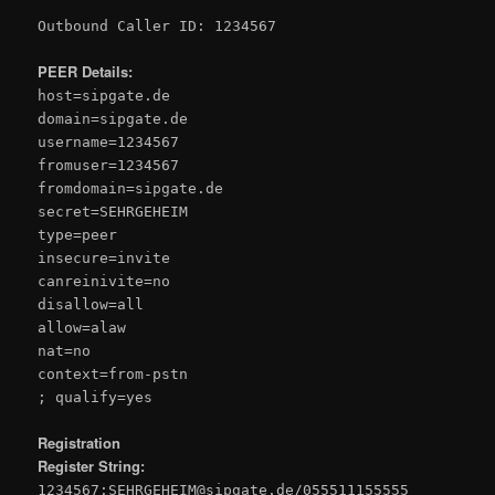
Outbound Caller ID: 1234567
PEER Details:
host=sipgate.de
domain=sipgate.de
username=1234567
fromuser=1234567
fromdomain=sipgate.de
secret=SEHRGEHEIM
type=peer
insecure=invite
canreinivite=no
disallow=all
allow=alaw
nat=no
context=from-pstn
; qualify=yes
Registration
Register String:
1234567:SEHRGEHEIM@sipgate.de/055511155555