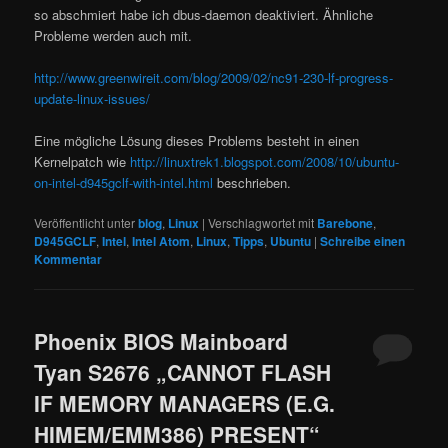
so abschmiert habe ich dbus-daemon deaktiviert. Ähnliche
Probleme werden auch mit.
http://www.greenwireit.com/blog/2009/02/nc91-230-lf-progress-
update-linux-issues/
Eine mögliche Lösung dieses Problems besteht in einen
Kernelpatch wie
http://linuxtrek1.blogspot.com/2008/10/ubuntu-
on-intel-d945gclf-with-intel.html
beschrieben.
Veröffentlicht unter
blog
,
Linux
|
Verschlagwortet mit
Barebone
,
D945GCLF
,
Intel
,
Intel Atom
,
Linux
,
Tipps
,
Ubuntu
|
Schreibe einen
Kommentar
Phoenix BIOS Mainboard
Tyan S2676 „CANNOT FLASH
IF MEMORY MANAGERS (E.G.
HIMEM/EMM386) PRESENT“