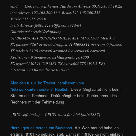
eth0 Link encap:Ethernet Hardware Adresse 00:1c:c0:8d:c9:2d
inet Adresse:192.168.200.136 Bcast:192.168.200.255
Maske:255.255.255.0
inet6-Adresse: fe80::21c:c0ff:fe8d:c92d/64
Gültigkeitsbereich:Verbindung
UP BROADCAST RUNNING MULTICAST MTU:1500 Metrik:1
RX packets:3261 errors:0 dropped:
4143098811
overruns:0 frame:0
TX packets:3198 errors:0 dropped:0 overruns:0 carrier:0
Kollisionen:0 Sendewarteschlangenlänge:1000
RX bytes:3130291 (2.9 MB) TX bytes:606778 (592.5 KB)
Interrupt:220 Basisadresse:0x2000
Also den r8101.ko Treiber installieren vom
Netzwerkkartenhersteller Realtek.
Dieser Segfaultet nicht beim
Starten des Rechners. Dafür hängt er beim Runterfahren des
Rechners mit der Fehlmeldung
„BUG: soft lockup – CPU#1 stuck for 11s! [halt:7887]“
Hierzu gibt es bereits ein Bugreport.
Als Workaround habe ich
erstmal r8101.ko geblacklistet. Damit mir r8169.ko nicht einfach