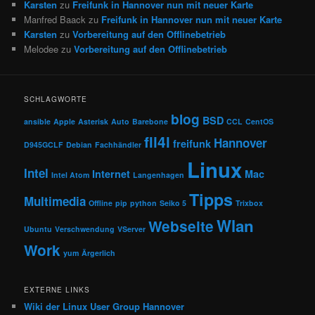
Karsten
zu
Freifunk in Hannover nun mit neuer Karte
Manfred Baack
zu
Freifunk in Hannover nun mit neuer Karte
Karsten
zu
Vorbereitung auf den Offlinebetrieb
Melodee
zu
Vorbereitung auf den Offlinebetrieb
SCHLAGWORTE
blog
BSD
ansible
Apple
Asterisk
Auto
Barebone
CCL
CentOS
fli4l
Hannover
freifunk
D945GCLF
Debian
Fachhändler
Linux
Intel
Internet
Mac
Intel Atom
Langenhagen
Tipps
Multimedia
Offline
pip
python
Seiko 5
Trixbox
Wlan
Webseite
Ubuntu
Verschwendung
VServer
Work
yum
Ärgerlich
EXTERNE LINKS
Wiki der Linux User Group Hannover