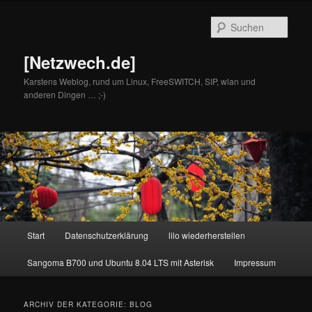
Zum
Zum
primären
sekundären
Such
Inhalt
Inhalt
springen
springen
[Netzwech.de]
Karstens Weblog, rund um Linux, FreeSWITCH, SIP, wlan und
anderen Dingen … ;-)
Hauptmenü
Start
Datenschutzerklärung
lilo wiederherstellen
Sangoma B700 und Ubuntu 8.04 LTS mit Asterisk
Impressum
ARCHIV DER KATEGORIE:
BLOG