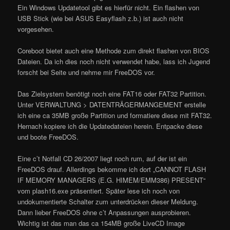
Ein Windows Updatetool gibt es hierfür nicht. Ein flashen von
USB Stick (wie bei ASUS Easyflash z.b.) ist auch nicht
vorgesehen.
Coreboot bietet auch eine Methode zum direkt flashen von BIOS
Dateien. Da ich dies noch nicht verwendet habe, lass ich Jugend
forscht bei Seite und nehme mir FreeDOS vor.
Das Zielsystem benötigt noch eine FAT16 oder FAT32 Partition.
Unter VERWALTUNG > DATENTRÄGERMANGEMENT erstelle
ich eine ca 35MB große Partition und formatiere diese mit FAT32.
Hernach kopiere ich die Updatedateien herein. Entpacke diese
und boote FreeDOS.
Eine c’t Notfall CD 26/2007 liegt noch rum, auf der ist ein
FreeDOS drauf. Allerdings bekomme ich dort „CANNOT FLASH
IF MEMORY MANAGERS (E.G. HIMEM/EMM386) PRESENT“
vom plash16.exe präsentiert. Später lese ich noch von
undokumentierte Schalter zum unterdrücken dieser Meldung.
Dann lieber FreeDOS ohne c’t Anpassungen ausprobieren.
Wichtig ist das man das ca 154MB große LiveCD Image