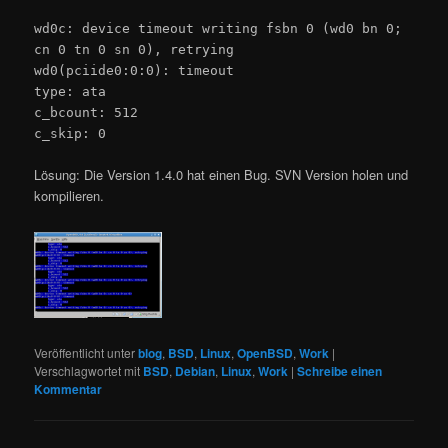
wd0c: device timeout writing fsbn 0 (wd0 bn 0;
cn 0 tn 0 sn 0), retrying
wd0(pciide0:0:0): timeout
type: ata
c_bcount: 512
c_skip: 0
Lösung: Die Version 1.4.0 hat einen Bug. SVN Version holen und
kompilieren.
Veröffentlicht unter
blog
,
BSD
,
Linux
,
OpenBSD
,
Work
|
Verschlagwortet mit
BSD
,
Debian
,
Linux
,
Work
|
Schreibe einen
Kommentar