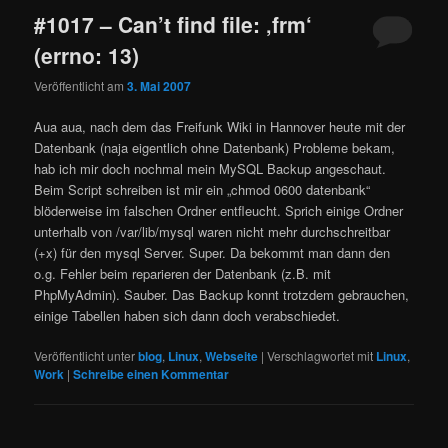
#1017 – Can’t find file: ‚frm‘
(errno: 13)
Veröffentlicht am
3. Mai 2007
Aua aua, nach dem das Freifunk Wiki in Hannover heute mit der
Datenbank (naja eigentlich ohne Datenbank) Probleme bekam,
hab ich mir doch nochmal mein MySQL Backup angeschaut.
Beim Script schreiben ist mir ein „chmod 0600 datenbank“
blöderweise im falschen Ordner entfleucht. Sprich einige Ordner
unterhalb von /var/lib/mysql waren nicht mehr durchschreitbar
(+x) für den mysql Server. Super. Da bekommt man dann den
o.g. Fehler beim reparieren der Datenbank (z.B. mit
PhpMyAdmin). Sauber. Das Backup konnt trotzdem gebrauchen,
einige Tabellen haben sich dann doch verabschiedet.
Veröffentlicht unter
blog
,
Linux
,
Webseite
|
Verschlagwortet mit
Linux
,
Work
|
Schreibe einen Kommentar