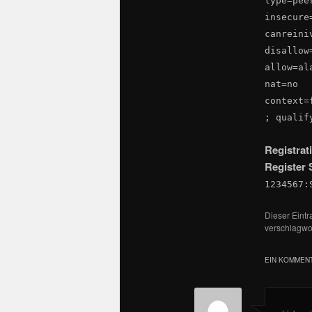
type=pee
insecure
canreini
disallow
allow=al
nat=no
context=
; qualif
Registrat
Register 
1234567:
Dieser Eint
verschlagwor
EIN KOMMENT