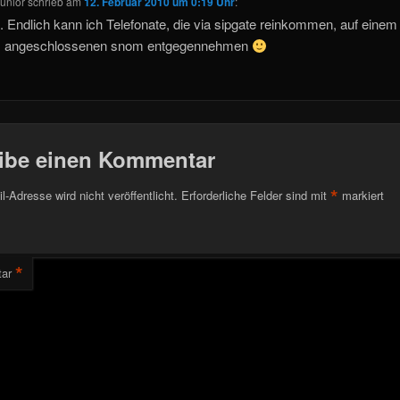
junior
schrieb
am
12. Februar 2010 um 0:19 Uhr
:
 Endlich kann ich Telefonate, die via sipgate reinkommen, auf einem
ox angeschlossenen snom entgegennehmen
ibe einen Kommentar
*
l-Adresse wird nicht veröffentlicht.
Erforderliche Felder sind mit
markiert
*
ar