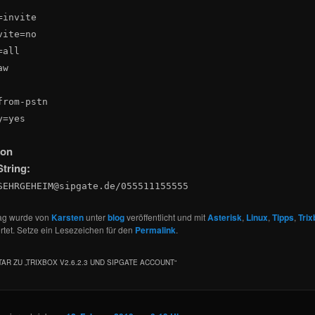
r
=invite
vite=no
=all
aw
from-pstn
y=yes
ion
String:
SEHRGEHEIM@sipgate.de/055511155555
rag wurde von
Karsten
unter
blog
veröffentlicht und mit
Asterisk
,
Linux
,
Tipps
,
Trix
tet. Setze ein Lesezeichen für den
Permalink
.
AR ZU „
TRIXBOX V2.6.2.3 UND SIPGATE ACCOUNT
“