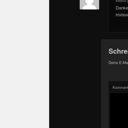
trixbox-
Danke.
trixb
Schre
Deine E-Mai
Komment