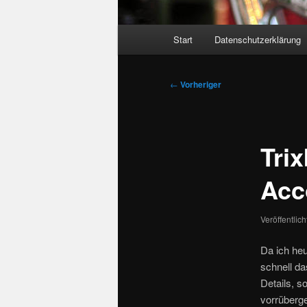
Hauptmenü
Start
Datenschutzerklärung
Beitragsnavigation
←
Vorheriger
Tri
Acc
Veröffentlic
Da ich heu
schnell da
Details, s
vorrüberge