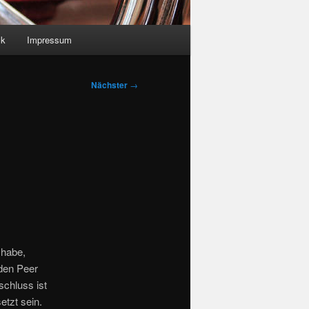
sk
Impressum
Nächster
→
 habe,
 den Peer
schluss ist
etzt sein.