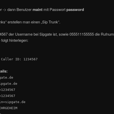
er -> dann Benutzer
maint
mit Passwort
password
nks“ erstellen man einen „Sip Trunk“.
567 der Username bei Sipgate ist, sowie 055511155555 die Rufnu
folgt hinterlegen:
 Caller ID: 1234567
ils:
gate.de
ipgate.de
=1234567
=1234567
in=sipgate.de
EHRGEHEIM