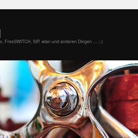
]
x, FreeSWITCH, SIP, wlan und anderen Dingen … ;-)