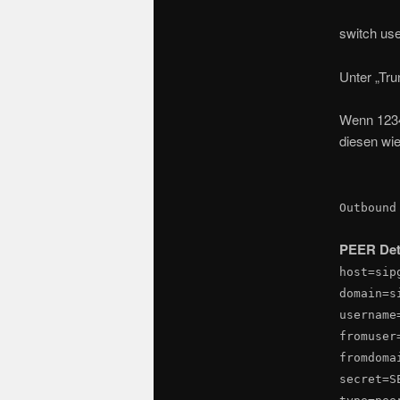
switch us
Unter „Tru
Wenn 1234
diesen wie 
Outbound
PEER Deta
host=sip
domain=s
username
fromuser
fromdoma
secret=S