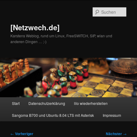
Zum
primären
Such
Inhalt
springen
[Netzwech.de]
Karstens Weblog, rund um Linux, FreeSWITCH, SIP, wlan und
anderen Dingen … ;-)
Hauptmenü
Start
Datenschutzerklärung
lilo wiederherstellen
Sangoma B700 und Ubuntu 8.04 LTS mit Asterisk
Impressum
Beitragsnavigation
←
Vorheriger
Nächster
→