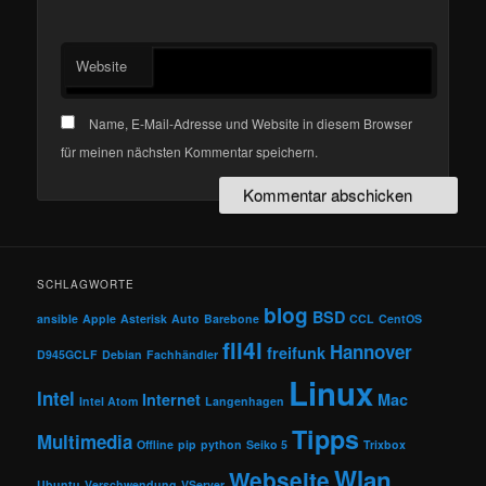
Website
Name, E-Mail-Adresse und Website in diesem Browser
für meinen nächsten Kommentar speichern.
SCHLAGWORTE
blog
BSD
ansible
Apple
Asterisk
Auto
Barebone
CCL
CentOS
fli4l
Hannover
freifunk
D945GCLF
Debian
Fachhändler
Linux
Intel
Internet
Mac
Intel Atom
Langenhagen
Tipps
Multimedia
Offline
pip
python
Seiko 5
Trixbox
Wlan
Webseite
Ubuntu
Verschwendung
VServer